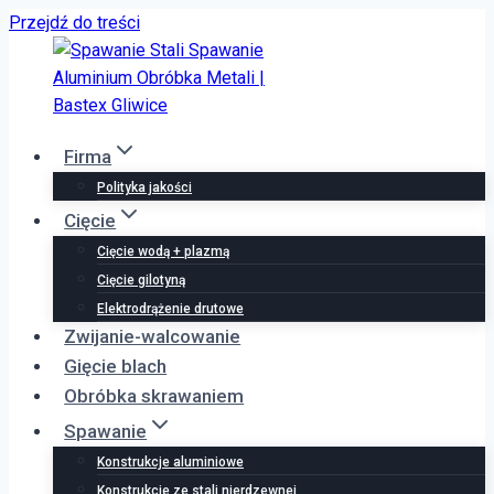
Przejdź do treści
Firma
Polityka jakości
Cięcie
Cięcie wodą + plazmą
Cięcie gilotyną
Elektrodrążenie drutowe
Zwijanie-walcowanie
Gięcie blach
Obróbka skrawaniem
Spawanie
Konstrukcje aluminiowe
Konstrukcje ze stali nierdzewnej