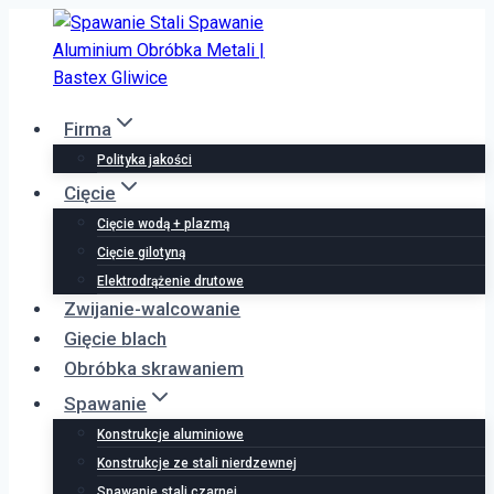
Przejdź
do
treści
Firma
Polityka jakości
Cięcie
Cięcie wodą + plazmą
Cięcie gilotyną
Elektrodrążenie drutowe
Zwijanie-walcowanie
Gięcie blach
Obróbka skrawaniem
Spawanie
Konstrukcje aluminiowe
Konstrukcje ze stali nierdzewnej
Spawanie stali czarnej