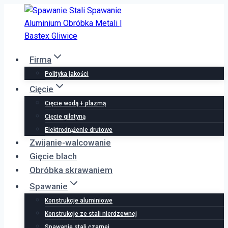
Przejdź
do
treści
Firma
Polityka jakości
Cięcie
Cięcie wodą + plazmą
Cięcie gilotyną
Elektrodrążenie drutowe
Zwijanie-walcowanie
Gięcie blach
Obróbka skrawaniem
Spawanie
Konstrukcje aluminiowe
Konstrukcje ze stali nierdzewnej
Spawanie stali czarnej