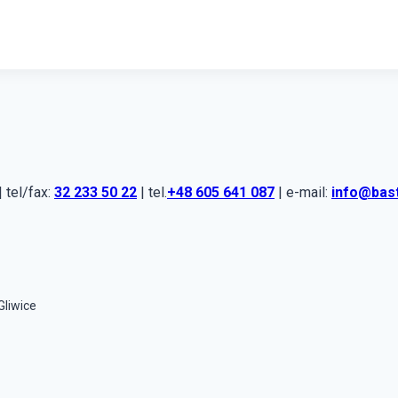
 tel/fax:
32 233 50 22
| tel.
+48 605 641 087
| e-mail:
info@bas
Gliwice