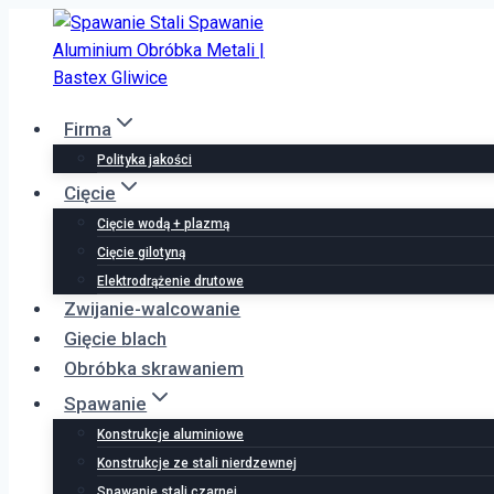
Przejdź
do
treści
Firma
Polityka jakości
Cięcie
Cięcie wodą + plazmą
Cięcie gilotyną
Elektrodrążenie drutowe
Zwijanie-walcowanie
Gięcie blach
Obróbka skrawaniem
Spawanie
Konstrukcje aluminiowe
Konstrukcje ze stali nierdzewnej
Spawanie stali czarnej