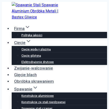
Przejdź
do
treści
Firma
Polityka jakości
Cięcie
Cięcie wodą + plazmą
Cięcie gilotyną
Elektrodrążenie drutowe
Zwijanie-walcowanie
Gięcie blach
Obróbka skrawaniem
Spawanie
Konstrukcje aluminiowe
Konstrukcje ze stali nierdzewnej
Spawanie stali czarnej