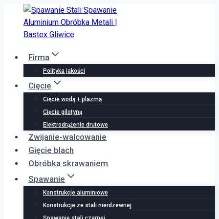
Przejdź
do
treści
Firma
Polityka jakości
Cięcie
Cięcie wodą + plazmą
Cięcie gilotyną
Elektrodrążenie drutowe
Zwijanie-walcowanie
Gięcie blach
Obróbka skrawaniem
Spawanie
Konstrukcje aluminiowe
Konstrukcje ze stali nierdzewnej
Spawanie stali czarnej