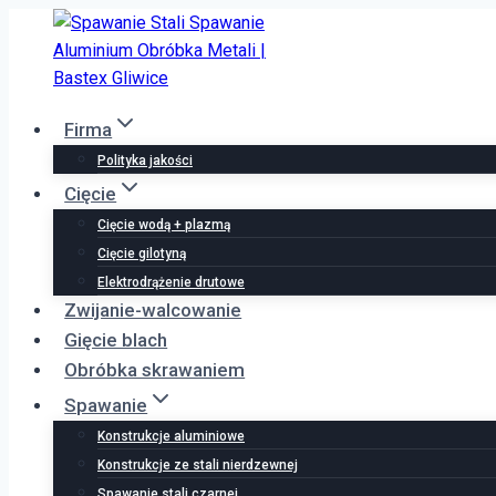
Przejdź
do
treści
Firma
Polityka jakości
Cięcie
Cięcie wodą + plazmą
Cięcie gilotyną
Elektrodrążenie drutowe
Zwijanie-walcowanie
Gięcie blach
Obróbka skrawaniem
Spawanie
Konstrukcje aluminiowe
Konstrukcje ze stali nierdzewnej
Spawanie stali czarnej