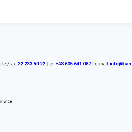
 tel/fax:
32 233 50 22
| tel.
+48 605 641 087
| e-mail:
info@bas
Gliwice